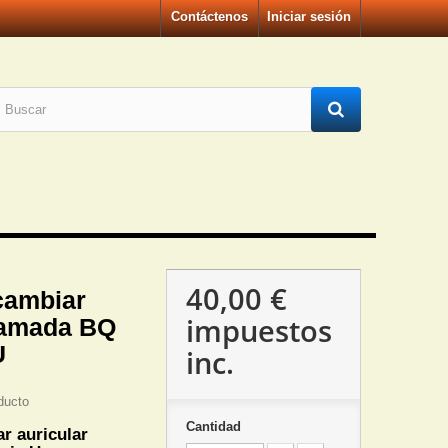
Contáctenos
Iniciar sesión
40,00 €
cambiar
impuestos
llamada BQ
U
inc.
ducto
Cantidad
r auricular