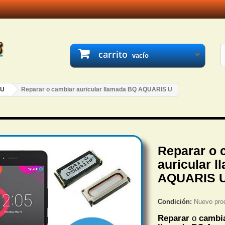
carrito
vacío
 U
Reparar o cambiar auricular llamada BQ AQUARIS U
Reparar o 
auricular 
AQUARIS 
Condición:
Nuevo pro
Reparar
o
cambia