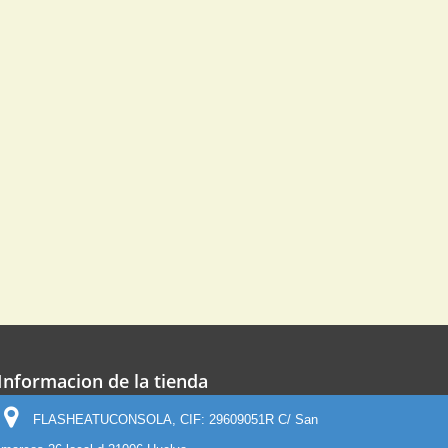
Informacion de la tienda
FLASHEATUCONSOLA, CIF: 29609051R C/ San