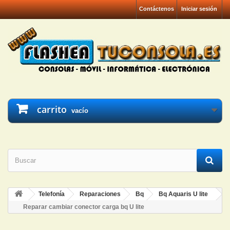
Contáctenos
Iniciar sesión
carrito
vacío
Telefonía
Reparaciones
Bq
Bq Aquaris U lite
Reparar cambiar conector carga bq U lite