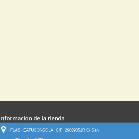
Informacion de la tienda
FLASHEATUCONSOLA, CIF: 29609051R C/ San