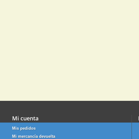
Mi cuenta
Mis pedidos
Mi mercancía devuelta