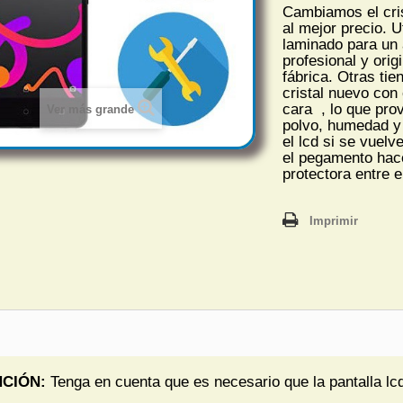
Cambiamos el cris
al mejor precio. U
laminado para un
profesional y ori
fábrica. Otras tie
cristal nuevo con 
cara , lo que pro
Ver más grande
polvo, humedad y
el lcd si se vuel
el pegamento hac
protectora entre el
Imprimir
CIÓN:
Tenga en cuenta que es necesario que la pantalla l