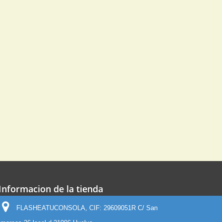
Informacion de la tienda
FLASHEATUCONSOLA, CIF: 29609051R C/ San