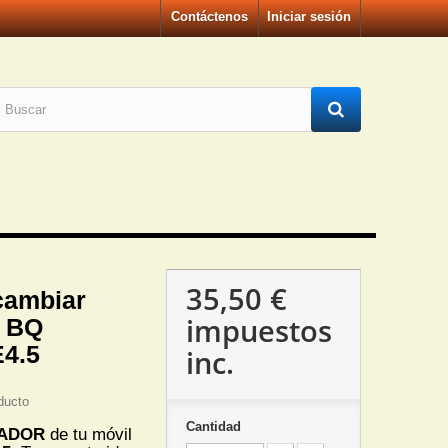
Contáctenos
Iniciar sesión
35,50 €
cambiar
impuestos
 BQ
4.5
inc.
ducto
Cantidad
RADOR
de tu móvil