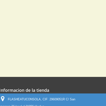
Informacion de la tienda
FLASHEATUCONSOLA, CIF: 29609051R C/ San