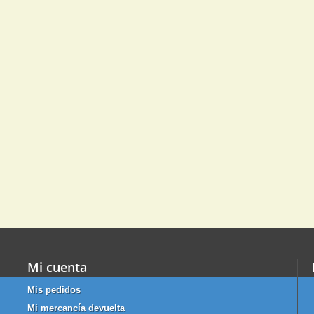
Mi cuenta
Mis pedidos
Mi mercancía devuelta