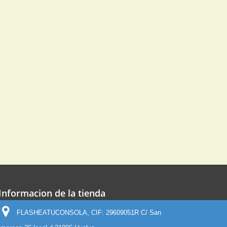
Informacion de la tienda
FLASHEATUCONSOLA, CIF: 29609051R C/ San