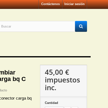
Contáctenos
Iniciar sesión
45,00 €
mbiar
impuestos
arga bq C
inc.
ducto
conector carga bq
Cantidad