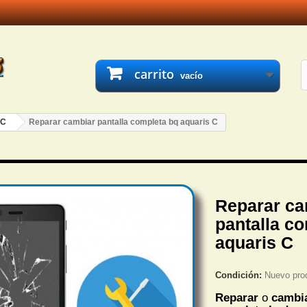
carrito
vacío
 C
Reparar cambiar pantalla completa bq aquaris C
Reparar ca
pantalla c
aquaris C
Condición:
Nuevo pro
Reparar
o
cambia