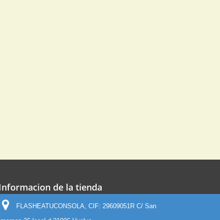
Informacion de la tienda
FLASHEATUCONSOLA, CIF: 29609051R C/ San