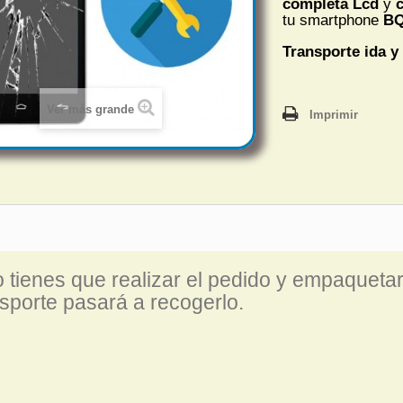
completa
Lcd
y
c
tu smartphone
BQ
Transporte ida y 
Ver más grande
Imprimir
o tienes que realizar el pedido y empaquetar
nsporte pasará a recogerlo.