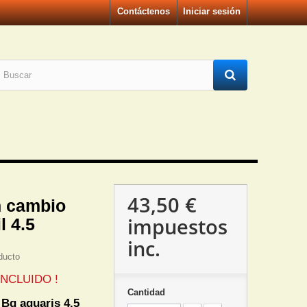
Contáctenos
Iniciar sesión
43,50 €
n cambio
impuestos
l 4.5
inc.
ducto
NCLUIDO !
Cantidad
Bq aquaris 4.5