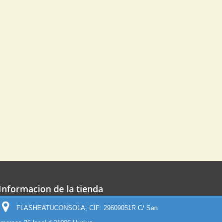
Informacion de la tienda
FLASHEATUCONSOLA, CIF: 29609051R C/ San