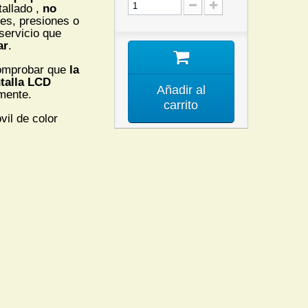
allado ,
no
es, presiones o
servicio que
ar
.
mprobar que
la
talla LCD
Añadir al
mente.
carrito
il de color