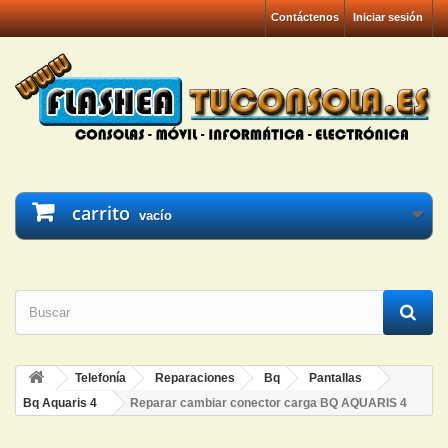
Contáctenos
Iniciar sesión
carrito
vacío
Telefonía
Reparaciones
Bq
Pantallas
Bq Aquaris 4
Reparar cambiar conector carga BQ AQUARIS 4