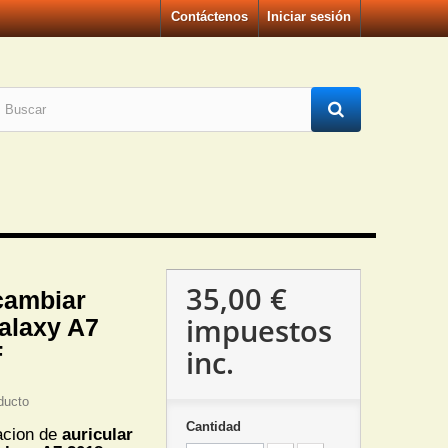
Contáctenos
Iniciar sesión
35,00 €
cambiar
impuestos
Galaxy A7
F
inc.
ducto
Cantidad
acion de
auricular