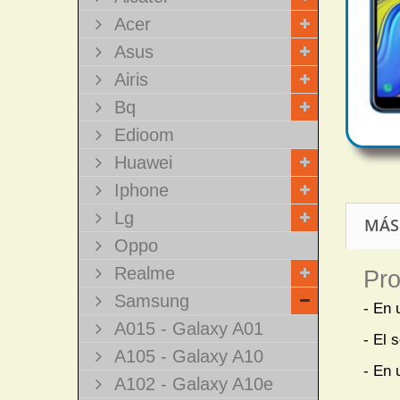
Acer
Asus
Airis
Bq
Edioom
Huawei
Iphone
Lg
MÁS
Oppo
Realme
Pro
Samsung
- En 
A015 - Galaxy A01
- El 
A105 - Galaxy A10
- En 
A102 - Galaxy A10e