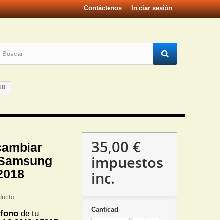
Contáctenos
Iniciar sesión
18
35,00 €
cambiar
impuestos
 Samsung
2018
inc.
ducto
Cantidad
ofono
de tu