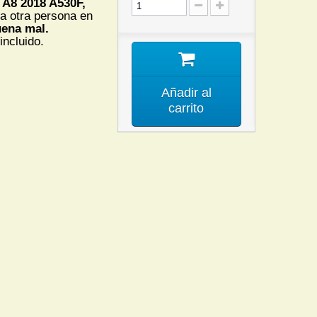
A8 2018 A530F,
a otra persona en
uena mal.
incluido.
Añadir al
carrito