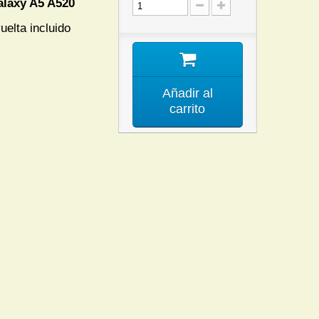
laxy A5 A520
uelta incluido
Añadir al
carrito