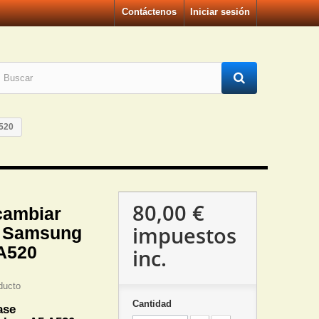
Contáctenos
Iniciar sesión
520
80,00 €
cambiar
impuestos
e Samsung
A520
inc.
ducto
Cantidad
ase