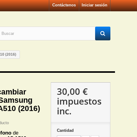
Contáctenos
Iniciar sesión
10 (2016)
30,00 €
cambiar
impuestos
 Samsung
A510 (2016)
inc.
ducto
Cantidad
ofono
de