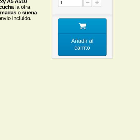
xy A5 A510
cucha
la otra
amadas
o
suena
nvio incluido.
Añadir al
carrito