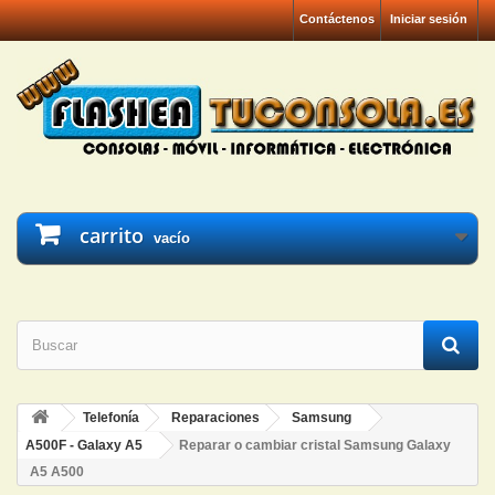
Contáctenos
Iniciar sesión
carrito
vacío
Telefonía
Reparaciones
Samsung
A500F - Galaxy A5
Reparar o cambiar cristal Samsung Galaxy
A5 A500